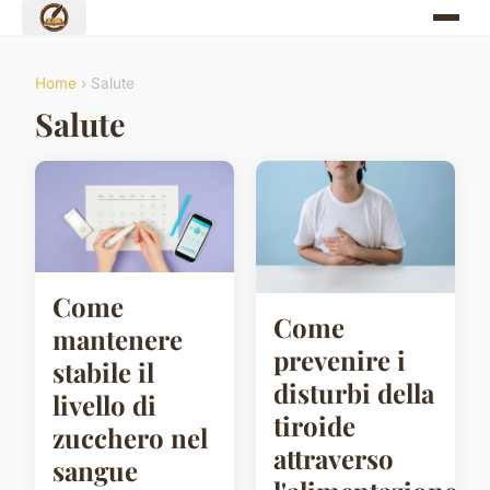
Home
› Salute
Salute
Come
Come
mantenere
prevenire i
stabile il
disturbi della
livello di
tiroide
zucchero nel
attraverso
sangue