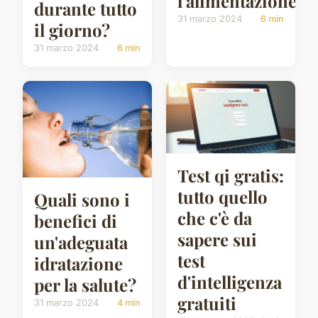
l'alimentazione?
durante tutto
31 marzo 2024
6 min
il giorno?
31 marzo 2024
6 min
Test qi gratis:
tutto quello
Quali sono i
che c'è da
benefici di
sapere sui
un'adeguata
test
idratazione
d'intelligenza
per la salute?
gratuiti
31 marzo 2024
4 min