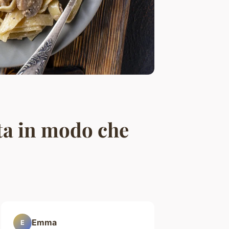
sta in modo che
Emma
E