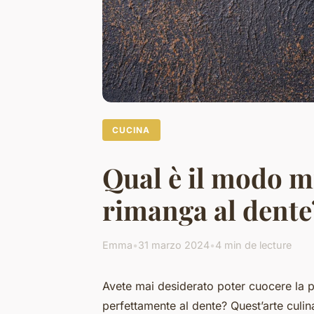
CUCINA
Qual è il modo m
rimanga al dente
Emma
•
31 marzo 2024
•
4 min de lecture
Avete mai desiderato poter cuocere la p
perfettamente al dente? Quest’arte culi