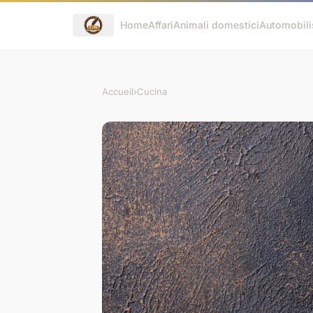
Home
Affari
Animali domestici
Automobili
Accueil
›
Cucina