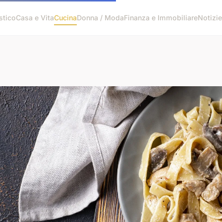
stico
Casa e Vita
Cucina
Donna / Moda
Finanza e Immobiliare
Notizie