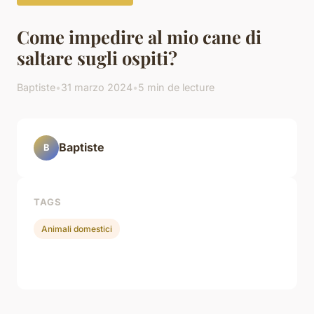
Come impedire al mio cane di
saltare sugli ospiti?
Baptiste
•
31 marzo 2024
•
5 min de lecture
Baptiste
B
TAGS
Animali domestici